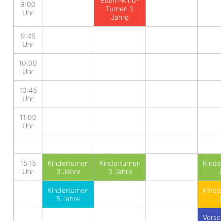
Eltern-Kind-
9:00
Turnen 2
Uhr
Jahre
9:45
Uhr
10:00
Uhr
10:45
Uhr
11:00
Uhr
15:15
Kinderturnen
Kinderturnen
Kinde
Uhr
3 Jahre
3 Jahre
Kinderturnen
Kinde
5 Jahre
Vorsc